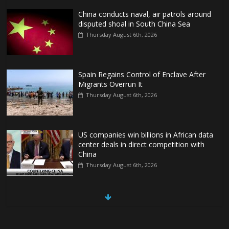
China conducts naval, air patrols around
disputed shoal in South China Sea
Thursday August 6th, 2026
Spain Regains Control of Enclave After
Migrants Overrun It
Thursday August 6th, 2026
US companies win billions in African data
center deals in direct competition with
China
Thursday August 6th, 2026
China, Russia, Iran and North Korea
form ‘axis of aggressors’ that could
overwhelm US, book warns
Thursday August 6th, 2026