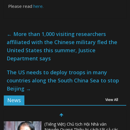
Please read
here.
←
More than 1,000 visiting researchers
affiliated with the Chinese military fled the
United States this summer, Justice
Department says
The US needs to deploy troops in many
countries along the South China Sea to stop
Beijing
→
News
View All
(Tiếng Việt) Chủ tịch Hội Nhà văn
Nguyễn Quang Thiều bị cách tất cả các