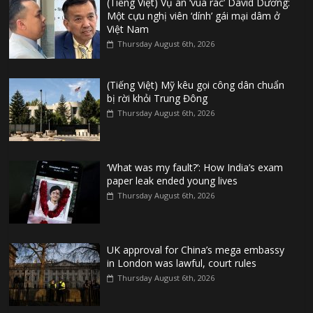
(Tiếng Việt) Vụ án ‘vua rác’ David Dương:
Một cựu nghị viên ‘dính’ gái mại dâm ở
Việt Nam
Thursday August 6th, 2026
(Tiếng Việt) Mỹ kêu gọi công dân chuẩn
bị rời khỏi Trung Đông
Thursday August 6th, 2026
‘What was my fault?’: How India’s exam
paper leak ended young lives
Thursday August 6th, 2026
UK approval for China’s mega embassy
in London was lawful, court rules
Thursday August 6th, 2026