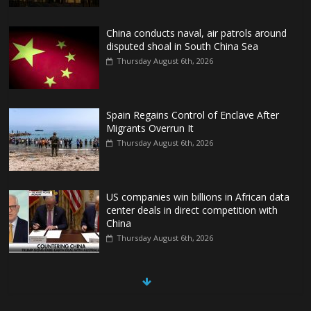
China conducts naval, air patrols around
disputed shoal in South China Sea
Thursday August 6th, 2026
Spain Regains Control of Enclave After
Migrants Overrun It
Thursday August 6th, 2026
US companies win billions in African data
center deals in direct competition with
China
Thursday August 6th, 2026
China, Russia, Iran and North Korea
form ‘axis of aggressors’ that could
overwhelm US, book warns