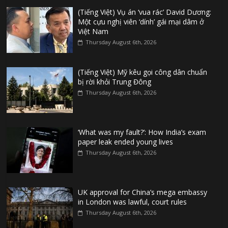
(Tiếng Việt) Vụ án ‘vua rác’ David Dương:
Một cựu nghị viên ‘dính’ gái mại dâm ở
Việt Nam
Thursday August 6th, 2026
(Tiếng Việt) Mỹ kêu gọi công dân chuẩn
bị rời khỏi Trung Đông
Thursday August 6th, 2026
‘What was my fault?’: How India’s exam
paper leak ended young lives
Thursday August 6th, 2026
UK approval for China’s mega embassy
in London was lawful, court rules
Thursday August 6th, 2026