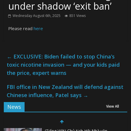
under shadow ‘exit ban’
Wednesday August 6th, 2025
851 Views
Please read
here
←
EXCLUSIVE: Biden failed to stop China’s
toxic nicotine invasion — and your kids paid
the price, expert warns
FBI office in New Zealand will defend against
Chinese influence, Patel says
→
News
View All
(Tiếng Việt) Chủ tịch Hội Nhà văn