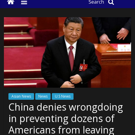
Search
Asian News
News
U.S News
China denies wrongdoing
in preventing dozens of
Americans from leaving