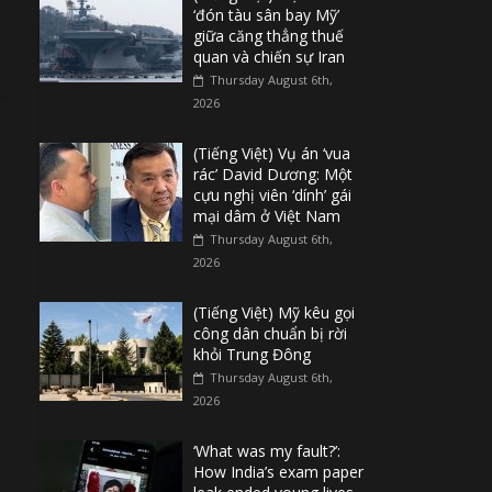
‘đón tàu sân bay Mỹ’
giữa căng thẳng thuế
quan và chiến sự Iran
Thursday August 6th,
2026
(Tiếng Việt) Vụ án ‘vua
rác’ David Dương: Một
cựu nghị viên ‘dính’ gái
mại dâm ở Việt Nam
Thursday August 6th,
2026
(Tiếng Việt) Mỹ kêu gọi
công dân chuẩn bị rời
khỏi Trung Đông
Thursday August 6th,
2026
‘What was my fault?’:
How India’s exam paper