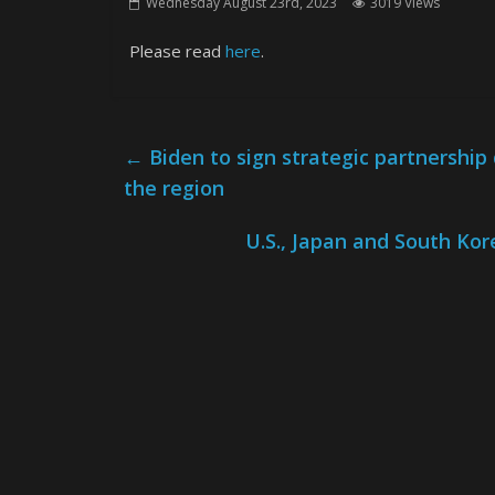
Wednesday August 23rd, 2023
3019 Views
Please read
here
.
←
Biden to sign strategic partnership 
the region
U.S., Japan and South Ko