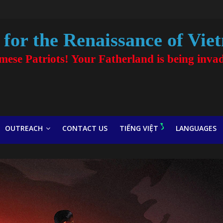
for the Renaissance of Vie
amese Patriots! Your Fatherland is being inva
OUTREACH
CONTACT US
TIẾNG VIỆT
LANGUAGES