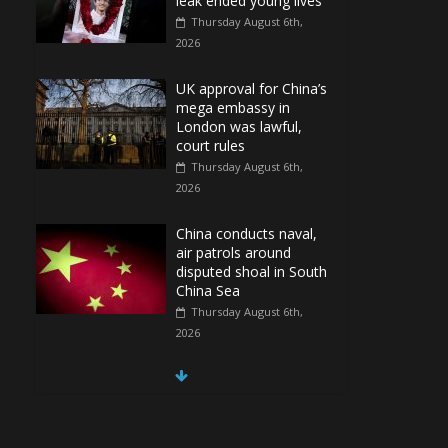
leak ended young lives
Thursday August 6th,
2026
UK approval for China’s
mega embassy in
London was lawful,
court rules
Thursday August 6th,
2026
China conducts naval,
air patrols around
disputed shoal in South
China Sea
Thursday August 6th,
2026
Spain Regains Control
of Enclave After
Migrants Overrun It
Thursday August 6th,