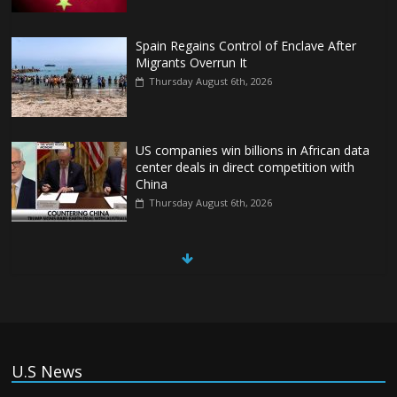
Spain Regains Control of Enclave After
Migrants Overrun It
Thursday August 6th, 2026
US companies win billions in African data
center deals in direct competition with
China
Thursday August 6th, 2026
China, Russia, Iran and North Korea
form ‘axis of aggressors’ that could
overwhelm US, book warns
Thursday August 6th, 2026
(Tiếng Việt) VinFast mất 400 triệu USD
U.S News
ưu đãi cho dự án nhà máy xe điện tại Mỹ
Tuesday August 4th, 2026