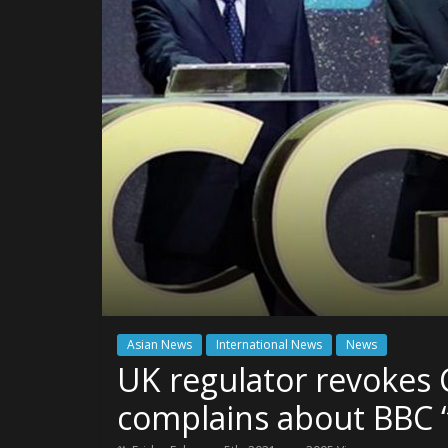
Asian News
International News
News
UK regulator revokes C
complains about BBC ‘