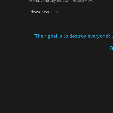
Friday February 5th, 2021
3005 Views
Please read
here
←
’Their goal is to destroy everyone’
F