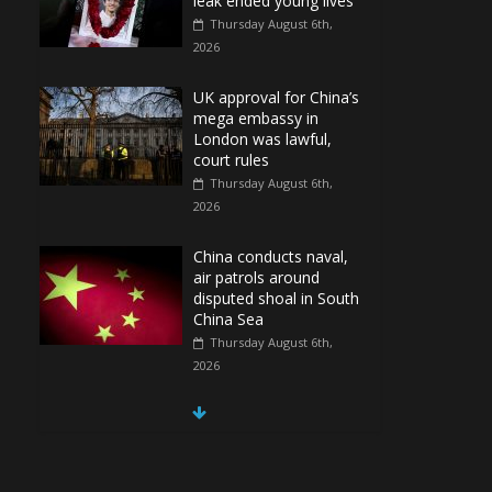
leak ended young lives
Thursday August 6th,
2026
UK approval for China’s
mega embassy in
London was lawful,
court rules
Thursday August 6th,
2026
China conducts naval,
air patrols around
disputed shoal in South
China Sea
Thursday August 6th,
2026
Spain Regains Control
of Enclave After
Migrants Overrun It
Thursday August 6th,