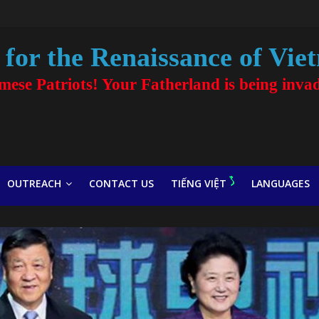
for the Renaissance of Vie
amese Patriots! Your Fatherland is being inva
OUTREACH
CONTACT US
TIẾNG VIỆT
LANGUAGES