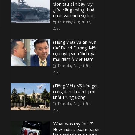
‘đón tàu sân bay Mỹ’
giữa căng thẳng thuế
quan và chiến sự Iran
Thursday August 6th,
2026
(Tiếng Việt) Vụ án ‘vua
rác’ David Dương: Một
cựu nghị viên ‘dính’ gái
mại dâm ở Việt Nam
Thursday August 6th,
2026
(Tiếng Việt) Mỹ kêu gọi
công dân chuẩn bị rời
khỏi Trung Đông
Thursday August 6th,
2026
‘What was my fault?’:
How India’s exam paper