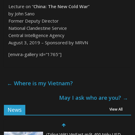
Lecture on “
China: The New Cold War
”
by John Sano
Former Deputy Director
National Clandestine Service
Central Intelligence Agency
August 3, 2019 – Sponsored by MRVN
[envira-gallery id=”1765″]
←
Where is my Vietnam?
May I ask who are you?
→
News
View All
(Tiếng Việt) VinFast mất 400 triệu USD