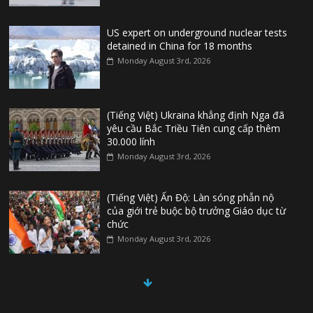
US expert on underground nuclear tests
detained in China for 18 months
Monday August 3rd, 2026
(Tiếng Việt) Ukraina khẳng định Nga đã
yêu cầu Bắc Triều Tiên cung cấp thêm
30.000 lính
Monday August 3rd, 2026
(Tiếng Việt) Ấn Độ: Làn sóng phẫn nộ
của giới trẻ buộc bộ trưởng Giáo dục từ
chức
Monday August 3rd, 2026
(Tiếng Việt) Đức: Thủ phạm vụ khủng bố
ở Berlin từng tìm cách gia nhập Nhà
nước Hồi Giáo