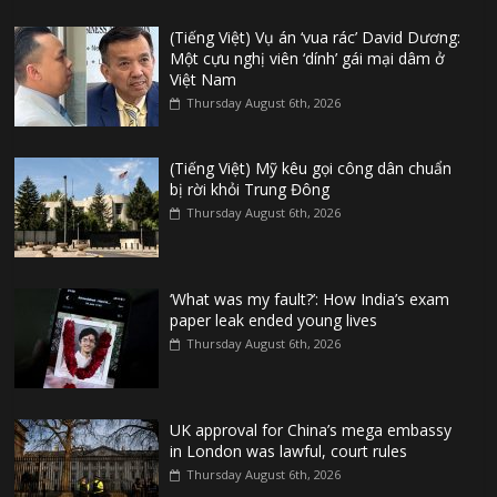
(Tiếng Việt) Vụ án ‘vua rác’ David Dương:
Một cựu nghị viên ‘dính’ gái mại dâm ở
Việt Nam
Thursday August 6th, 2026
(Tiếng Việt) Mỹ kêu gọi công dân chuẩn
bị rời khỏi Trung Đông
Thursday August 6th, 2026
‘What was my fault?’: How India’s exam
paper leak ended young lives
Thursday August 6th, 2026
UK approval for China’s mega embassy
in London was lawful, court rules
Thursday August 6th, 2026