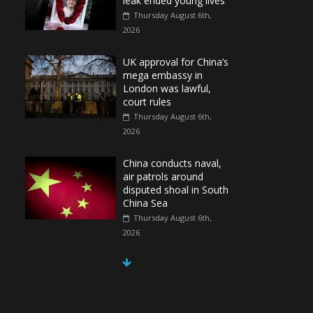
leak ended young lives
Thursday August 6th,
2026
UK approval for China’s
mega embassy in
London was lawful,
court rules
Thursday August 6th,
2026
China conducts naval,
air patrols around
disputed shoal in South
China Sea
Thursday August 6th,
2026
Spain Regains Control
of Enclave After
Migrants Overrun It
Thursday August 6th,