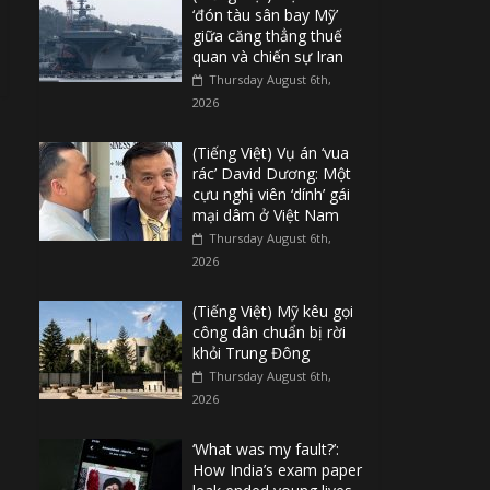
‘đón tàu sân bay Mỹ’
giữa căng thẳng thuế
quan và chiến sự Iran
Thursday August 6th,
2026
(Tiếng Việt) Vụ án ‘vua
rác’ David Dương: Một
cựu nghị viên ‘dính’ gái
mại dâm ở Việt Nam
Thursday August 6th,
2026
(Tiếng Việt) Mỹ kêu gọi
công dân chuẩn bị rời
khỏi Trung Đông
Thursday August 6th,
2026
‘What was my fault?’:
How India’s exam paper