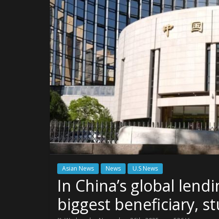
Asian News
News
U.S News
In China’s global lend
biggest beneficiary, s