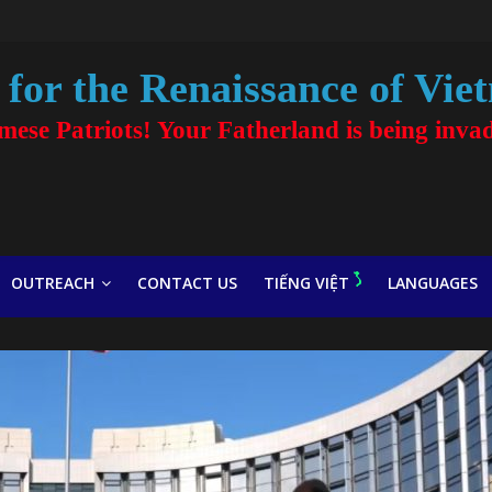
for the Renaissance of Vie
amese Patriots! Your Fatherland is being inva
OUTREACH
CONTACT US
TIẾNG VIỆT
LANGUAGES