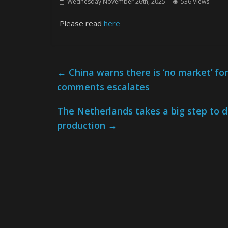
Wednesday November 26th, 2025
536 Views
Please read
here
←
China warns there is ‘no market’ f
comments escalates
The Netherlands takes a big step to d
production
→