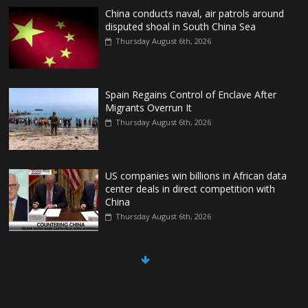
China conducts naval, air patrols around
disputed shoal in South China Sea
Thursday August 6th, 2026
Spain Regains Control of Enclave After
Migrants Overrun It
Thursday August 6th, 2026
US companies win billions in African data
center deals in direct competition with
China
Thursday August 6th, 2026
China, Russia, Iran and North Korea
form ‘axis of aggressors’ that could
overwhelm US, book warns
Thursday August 6th, 2026