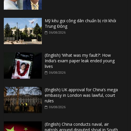
Mỹ kêu gọi công dân chuẩn bị rời khỏi
Trung Đông
06/08/2026
(English) ‘What was my fault?’: How
India’s exam paper leak ended young
lives
06/08/2026
(English) UK approval for China’s mega
embassy in London was lawful, court
rules
06/08/2026
(English) China conducts naval, air
patrols around disputed shoal in South