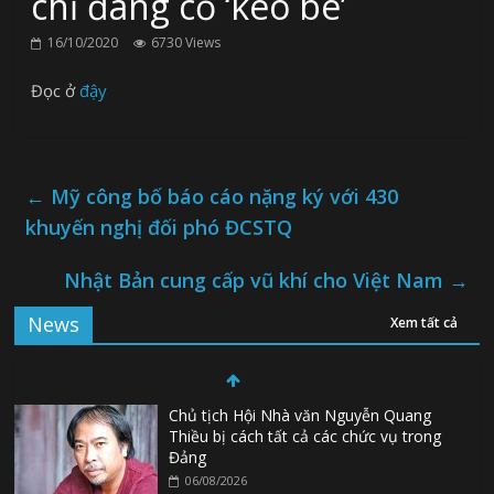
chỉ đang cố ‘kéo bè’
16/10/2020
6730 Views
Đọc ở
đậy
←
Mỹ công bố báo cáo nặng ký với 430
khuyến nghị đối phó ĐCSTQ
Nhật Bản cung cấp vũ khí cho Việt Nam
→
News
Xem tất cả
Chủ tịch Hội Nhà văn Nguyễn Quang
Thiều bị cách tất cả các chức vụ trong
Đảng
06/08/2026