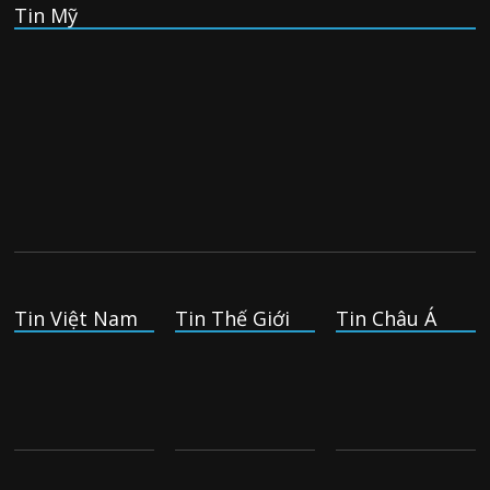
Tin Mỹ
06/08/2026
VinFast mất 400 triệu USD ưu đãi cho dự án nhà máy xe
điện tại Mỹ
04/08/2026
Trung Quốc va chạm với Philippines
trong khi vẫn cứu thuyền viên Việt Nam,
vì sao?
04/08/2026
Tin Việt Nam
Tin Thế Giới
Tin Châu Á
Ba người thiệt mạng khi bom phát nổ tại
một nhà hàng ở Moscow, theo truyền
thông nhà nước
04/08/2026
Khủng hoảng di cư của Tây Ban Nha đã