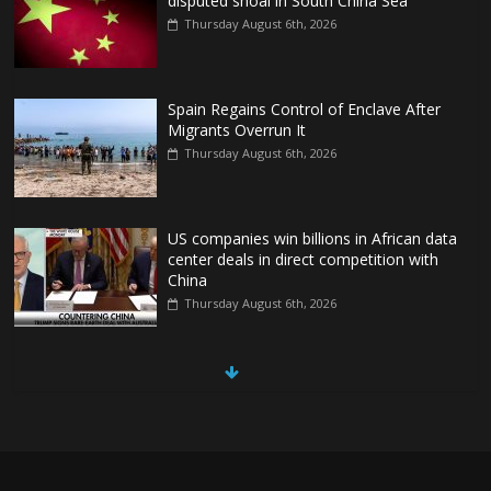
disputed shoal in South China Sea
Thursday August 6th, 2026
Spain Regains Control of Enclave After
Migrants Overrun It
Thursday August 6th, 2026
US companies win billions in African data
center deals in direct competition with
China
Thursday August 6th, 2026
China, Russia, Iran and North Korea
form ‘axis of aggressors’ that could
overwhelm US, book warns
Thursday August 6th, 2026