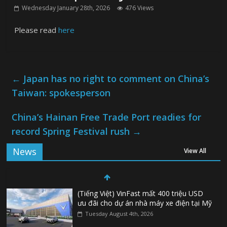
Wednesday January 28th, 2026
476 Views
Please read
here
←
Japan has no right to comment on China’s
Taiwan: spokesperson
China’s Hainan Free Trade Port readies for
record Spring Festival rush
→
News
View All
(Tiếng Việt) VinFast mất 400 triệu USD
ưu đãi cho dự án nhà máy xe điện tại Mỹ
Tuesday August 4th, 2026