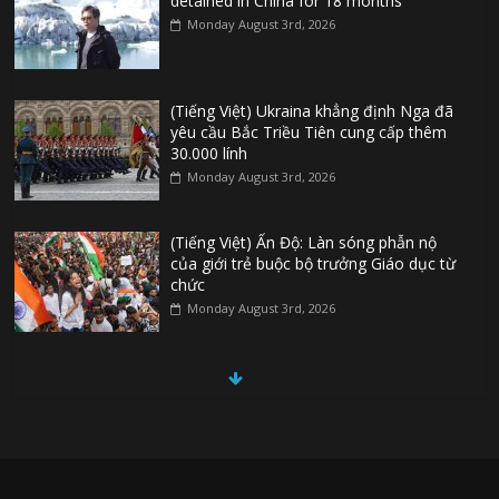
detained in China for 18 months
Monday August 3rd, 2026
(Tiếng Việt) Ukraina khẳng định Nga đã
yêu cầu Bắc Triều Tiên cung cấp thêm
30.000 lính
Monday August 3rd, 2026
(Tiếng Việt) Ấn Độ: Làn sóng phẫn nộ
của giới trẻ buộc bộ trưởng Giáo dục từ
chức
Monday August 3rd, 2026
(Tiếng Việt) Đức: Thủ phạm vụ khủng bố
ở Berlin từng tìm cách gia nhập Nhà
nước Hồi Giáo
Monday August 3rd, 2026