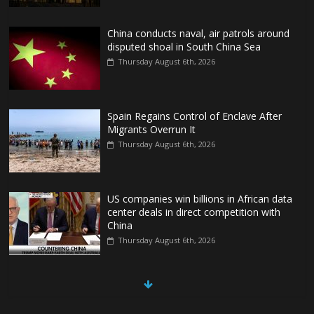
China conducts naval, air patrols around
disputed shoal in South China Sea
Thursday August 6th, 2026
Spain Regains Control of Enclave After
Migrants Overrun It
Thursday August 6th, 2026
US companies win billions in African data
center deals in direct competition with
China
Thursday August 6th, 2026
China, Russia, Iran and North Korea
form ‘axis of aggressors’ that could
overwhelm US, book warns