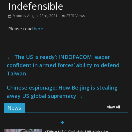
Indefensible
Monday August 23rd, 2021
2707 Views
Please read
here
←
‘The US is ready’: INDOPACOM leader
confident in armed forces’ ability to defend
Taiwan
Chinese espionage: How Beijing is stealing
away US global supremacy
→
News
View All
(Tiếng Việt) Chủ tịch Hội Nhà văn