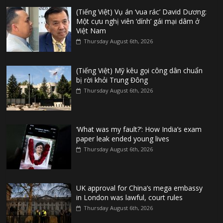
(Tiếng Việt) Vụ án ‘vua rác’ David Dương:
Một cựu nghị viên ‘dính’ gái mại dâm ở
Việt Nam
Thursday August 6th, 2026
(Tiếng Việt) Mỹ kêu gọi công dân chuẩn
bị rời khỏi Trung Đông
Thursday August 6th, 2026
‘What was my fault?’: How India’s exam
paper leak ended young lives
Thursday August 6th, 2026
UK approval for China’s mega embassy
in London was lawful, court rules
Thursday August 6th, 2026