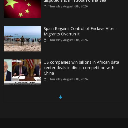
disputed shoal in South China Sea
Thursday August 6th, 2026
Spain Regains Control of Enclave After
Migrants Overrun It
Thursday August 6th, 2026
US companies win billions in African data
center deals in direct competition with
China
Thursday August 6th, 2026
China, Russia, Iran and North Korea
form ‘axis of aggressors’ that could
overwhelm US, book warns
Thursday August 6th, 2026