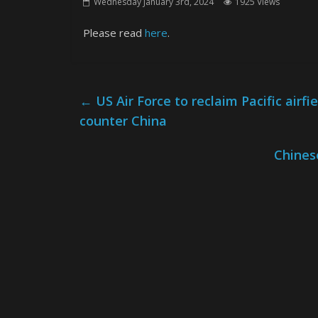
Wednesday January 3rd, 2024
1925 Views
Please read
here
.
←
US Air Force to reclaim Pacific airf
counter China
Chines