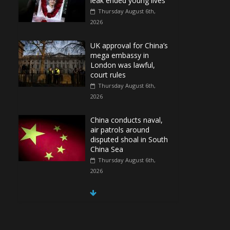
leak ended young lives
Thursday August 6th,
2026
UK approval for China’s
mega embassy in
London was lawful,
court rules
Thursday August 6th,
2026
China conducts naval,
air patrols around
disputed shoal in South
China Sea
Thursday August 6th,
2026
Spain Regains Control
of Enclave After
Migrants Overrun It
Thursday August 6th,