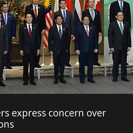
rs express concern over
ons