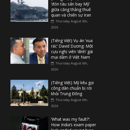
‘đón tàu sân bay Mỹ’
giữa căng thẳng thuế
quan và chiến sự Iran
Thursday August 6th,
2026
(Tiếng Việt) Vụ án ‘vua
rác’ David Dương: Một
cựu nghị viên ‘dính’ gái
mại dâm ở Việt Nam
Thursday August 6th,
2026
(Tiếng Việt) Mỹ kêu gọi
công dân chuẩn bị rời
khỏi Trung Đông
Thursday August 6th,
2026
‘What was my fault?’:
How India’s exam paper