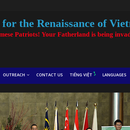
for the Renaissance of Vie
amese Patriots! Your Fatherland is being inva
OUTREACH
CONTACT US
TIẾNG VIỆT
LANGUAGES