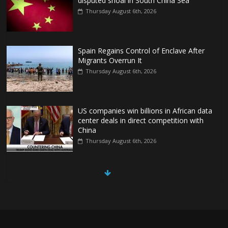
disputed shoal in South China Sea
Thursday August 6th, 2026
Spain Regains Control of Enclave After
Migrants Overrun It
Thursday August 6th, 2026
US companies win billions in African data
center deals in direct competition with
China
Thursday August 6th, 2026
China, Russia, Iran and North Korea
form ‘axis of aggressors’ that could
overwhelm US, book warns
Thursday August 6th, 2026