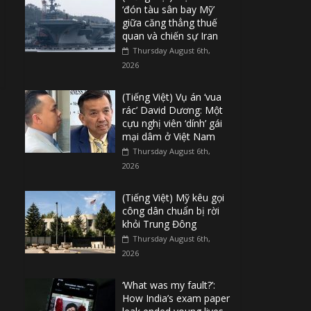
‘đón tàu sân bay Mỹ’
giữa căng thẳng thuế
quan và chiến sự Iran
Thursday August 6th,
2026
(Tiếng Việt) Vụ án ‘vua
rác’ David Dương: Một
cựu nghị viên ‘dính’ gái
mại dâm ở Việt Nam
Thursday August 6th,
2026
(Tiếng Việt) Mỹ kêu gọi
công dân chuẩn bị rời
khỏi Trung Đông
Thursday August 6th,
2026
‘What was my fault?’:
How India’s exam paper