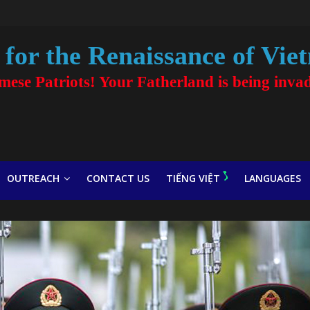
for the Renaissance of Vie
amese Patriots! Your Fatherland is being inva
OUTREACH
CONTACT US
TIẾNG VIỆT
LANGUAGES