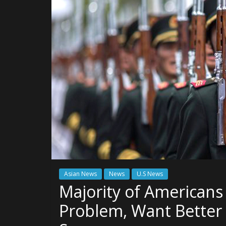
Asian News
News
U.S News
Majority of Americans 
Problem, Want Better 