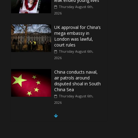
leak ended young lives
Thursday August 6th,
2026
UK approval for China’s
mega embassy in
London was lawful,
court rules
Thursday August 6th,
2026
China conducts naval,
air patrols around
disputed shoal in South
China Sea
Thursday August 6th,
2026
Spain Regains Control
of Enclave After
Migrants Overrun It
Thursday August 6th,