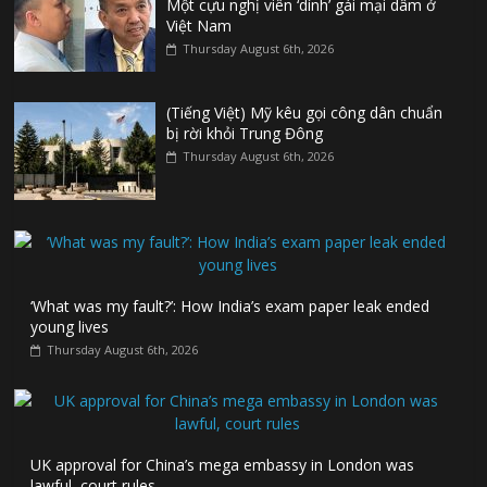
Một cựu nghị viên ‘dính’ gái mại dâm ở
Việt Nam
Thursday August 6th, 2026
(Tiếng Việt) Mỹ kêu gọi công dân chuẩn
bị rời khỏi Trung Đông
Thursday August 6th, 2026
‘What was my fault?’: How India’s exam paper leak ended
young lives
Thursday August 6th, 2026
UK approval for China’s mega embassy in London was
lawful, court rules