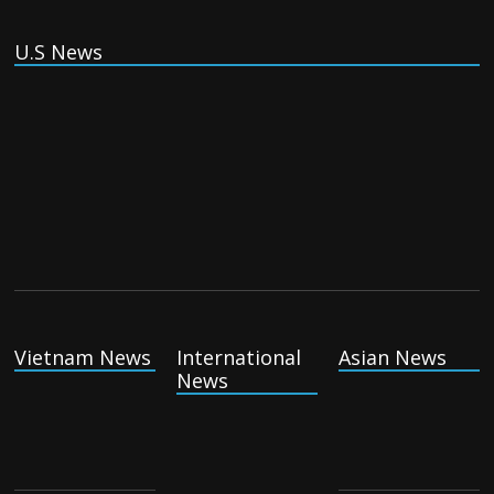
U.S News
China, Russia, Iran and North Korea form ‘axis of
aggressors’ that could overwhelm US, book warns
Thursday August 6th, 2026
(Tiếng Việt) VinFast mất 400 triệu USD ưu đãi cho dự án nhà
máy xe điện tại Mỹ
Tuesday August 4th, 2026
Vietnam News
International
Asian News
News
(Tiếng Việt) Trung Quốc va chạm với Philippines trong khi
vẫn cứu thuyền viên Việt Nam, vì sao?
Tuesday August 4th, 2026