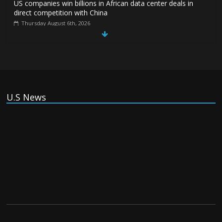
US companies win billions in African data center deals in
direct competition with China
Thursday August 6th, 2026
China, Russia, Iran and North Korea
form ‘axis of aggressors’ that could
overwhelm US, book warns
Thursday August 6th, 2026
U.S News
(Tiếng Việt) VinFast mất 400 triệu USD
ưu đãi cho dự án nhà máy xe điện tại Mỹ
Tuesday August 4th, 2026
(Tiếng Việt) Trung Quốc va chạm với
Philippines trong khi vẫn cứu thuyền viên
Việt Nam, vì sao?
Tuesday August 4th, 2026
(Tiếng Việt) Ba người thiệt mạng khi bom