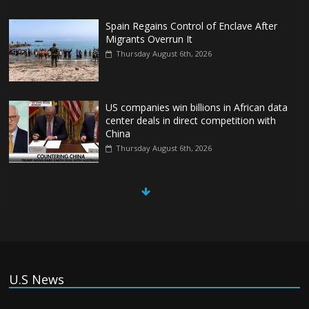
Spain Regains Control of Enclave After
Migrants Overrun It
Thursday August 6th, 2026
US companies win billions in African data
center deals in direct competition with
China
Thursday August 6th, 2026
China, Russia, Iran and North Korea
form ‘axis of aggressors’ that could
overwhelm US, book warns
Thursday August 6th, 2026
(Tiếng Việt) VinFast mất 400 triệu USD
U.S News
ưu đãi cho dự án nhà máy xe điện tại Mỹ
Tuesday August 4th, 2026