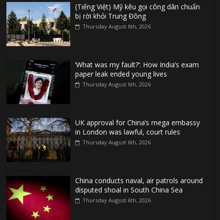
(Tiếng Việt) Mỹ kêu gọi công dân chuẩn
bị rời khỏi Trung Đông
Thursday August 6th, 2026
‘What was my fault?’: How India’s exam
paper leak ended young lives
Thursday August 6th, 2026
UK approval for China’s mega embassy
in London was lawful, court rules
Thursday August 6th, 2026
China conducts naval, air patrols around
disputed shoal in South China Sea
Thursday August 6th, 2026