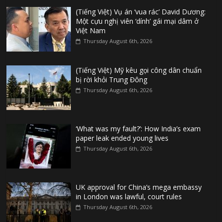
(Tiếng Việt) Vụ án ‘vua rác’ David Dương:
Một cựu nghị viên ‘dính’ gái mại dâm ở
Việt Nam
Thursday August 6th, 2026
(Tiếng Việt) Mỹ kêu gọi công dân chuẩn
bị rời khỏi Trung Đông
Thursday August 6th, 2026
‘What was my fault?’: How India’s exam
paper leak ended young lives
Thursday August 6th, 2026
UK approval for China’s mega embassy
in London was lawful, court rules
Thursday August 6th, 2026