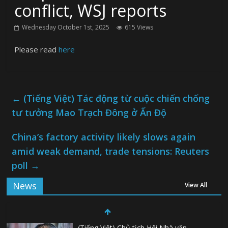
conflict, WSJ reports
Wednesday October 1st, 2025
615 Views
Please read
here
←
(Tiếng Việt) Tác động từ cuộc chiến chống
tư tưởng Mao Trạch Đông ở Ấn Độ
China’s factory activity likely slows again
amid weak demand, trade tensions: Reuters
poll
→
News
View All
(Tiếng Việt) Chủ tịch Hội Nhà văn