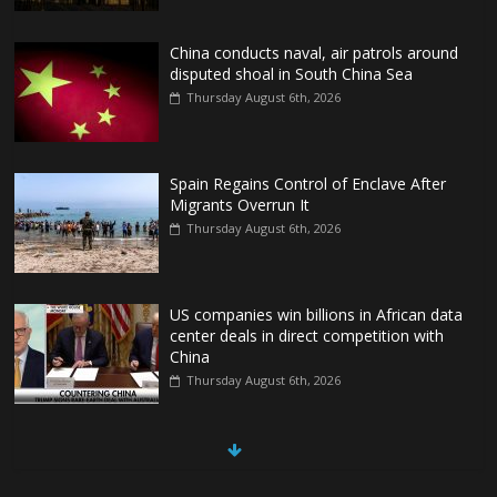
China conducts naval, air patrols around
disputed shoal in South China Sea
Thursday August 6th, 2026
Spain Regains Control of Enclave After
Migrants Overrun It
Thursday August 6th, 2026
US companies win billions in African data
center deals in direct competition with
China
Thursday August 6th, 2026
China, Russia, Iran and North Korea
form ‘axis of aggressors’ that could
overwhelm US, book warns