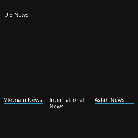
U.S News
(Tiếng Việt) VinFast mất 400 triệu USD ưu đãi cho dự án nhà
máy xe điện tại Mỹ
Tuesday August 4th, 2026
(Tiếng Việt) Trung Quốc va chạm với Philippines trong khi
vẫn cứu thuyền viên Việt Nam, vì sao?
Tuesday August 4th, 2026
Vietnam News
International
Asian News
News
(Tiếng Việt) Ba người thiệt mạng khi bom phát nổ tại một
nhà hàng ở Moscow, theo truyền thông nhà nước
Tuesday August 4th, 2026