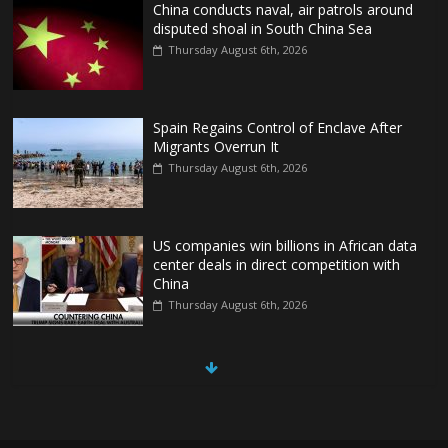
China conducts naval, air patrols around
disputed shoal in South China Sea
Thursday August 6th, 2026
Spain Regains Control of Enclave After
Migrants Overrun It
Thursday August 6th, 2026
US companies win billions in African data
center deals in direct competition with
China
Thursday August 6th, 2026
China, Russia, Iran and North Korea
form ‘axis of aggressors’ that could
overwhelm US, book warns
Thursday August 6th, 2026