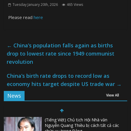
Tuesday January 20th, 2026
465 Views
Please read
here
←
China’s population falls again as births
drop to lowest rate since 1949 communist
revolution
China’s birth rate drops to record low as
economy hits target despite US trade war
→
News
View All
(Tiếng Việt) Chủ tịch Hội Nhà văn
Nguyễn Quang Thiều bị cách tất cả các
chức vụ trong Đảng