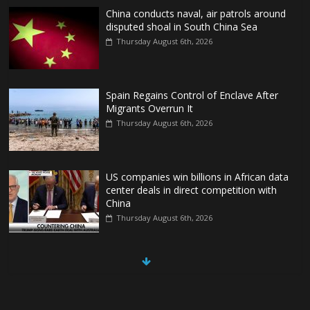
China conducts naval, air patrols around
disputed shoal in South China Sea
Thursday August 6th, 2026
Spain Regains Control of Enclave After
Migrants Overrun It
Thursday August 6th, 2026
US companies win billions in African data
center deals in direct competition with
China
Thursday August 6th, 2026
China, Russia, Iran and North Korea
form ‘axis of aggressors’ that could
overwhelm US, book warns
Thursday August 6th, 2026