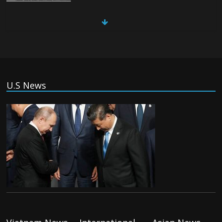
China, Russia, Iran and North Korea
form ‘axis of aggressors’ that could
overwhelm US, book warns
Thursday August 6th, 2026
(Tiếng Việt) VinFast mất 400 triệu USD
U.S News
ưu đãi cho dự án nhà máy xe điện tại Mỹ
Tuesday August 4th, 2026
(Tiếng Việt) Trung Quốc va chạm với
Philippines trong khi vẫn cứu thuyền viên
Việt Nam, vì sao?
Tuesday August 4th, 2026
(Tiếng Việt) Ba người thiệt mạng khi bom
phát nổ tại một nhà hàng ở Moscow,
theo truyền thông nhà nước