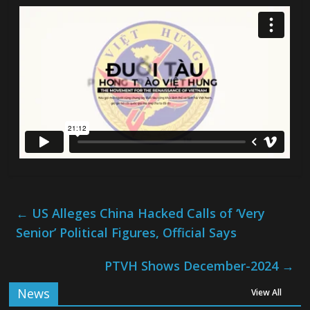
←
US Alleges China Hacked Calls of ‘Very
Senior’ Political Figures, Official Says
PTVH Shows December-2024
→
News
View All