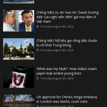
(Tiếng Việt) Vụ án ‘vua rác’ David Dương:
Một cựu nghị viên ‘dính’ gái mại dâm ở
Việt Nam
Thursday August 6th, 2026
(Tiếng Việt) Mỹ kêu gọi công dân chuẩn
bị rời khỏi Trung Đông
Thursday August 6th, 2026
‘What was my fault?’: How India’s exam
paper leak ended young lives
Thursday August 6th, 2026
UK approval for China’s mega embassy
in London was lawful, court rules
Thursday August 6th, 2026