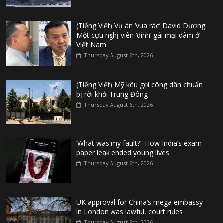
(Tiếng Việt) Vụ án ‘vua rác’ David Dương:
Một cựu nghị viên ‘dính’ gái mại dâm ở
Việt Nam
Thursday August 6th, 2026
(Tiếng Việt) Mỹ kêu gọi công dân chuẩn
bị rời khỏi Trung Đông
Thursday August 6th, 2026
‘What was my fault?’: How India’s exam
paper leak ended young lives
Thursday August 6th, 2026
UK approval for China’s mega embassy
in London was lawful, court rules
Thursday August 6th, 2026