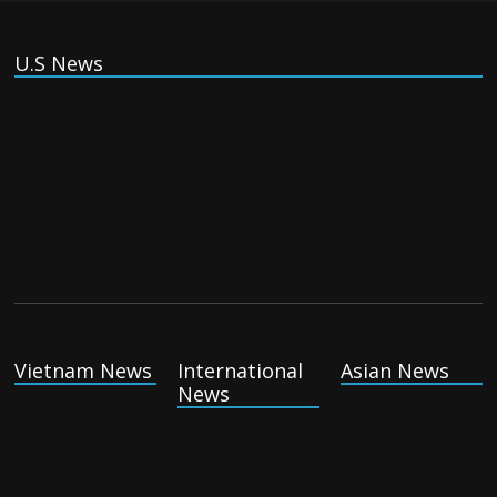
Thursday August 6th, 2026
U.S News
(Tiếng Việt) VinFast mất 400 triệu USD
ưu đãi cho dự án nhà máy xe điện tại Mỹ
Tuesday August 4th, 2026
(Tiếng Việt) Trung Quốc va chạm với
Philippines trong khi vẫn cứu thuyền viên
Việt Nam, vì sao?
Tuesday August 4th, 2026
(Tiếng Việt) Ba người thiệt mạng khi bom
phát nổ tại một nhà hàng ở Moscow,
Vietnam News
International
Asian News
theo truyền thông nhà nước
News
Tuesday August 4th, 2026
(Tiếng Việt) Khủng hoảng di cư của Tây
Ban Nha đã tạo ra cơn bão chính trị như