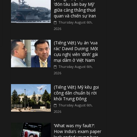
‘đón tàu sân bay Mỹ’
giữa căng thẳng thuế
quan và chiến sự Iran
Thursday August 6th,
2026
(Tiếng Việt) Vụ án ‘vua
rác’ David Dương: Một
cựu nghị viên ‘dính’ gái
mại dâm ở Việt Nam
Thursday August 6th,
2026
(Tiếng Việt) Mỹ kêu gọi
công dân chuẩn bị rời
khỏi Trung Đông
Thursday August 6th,
2026
‘What was my fault?’:
How India’s exam paper