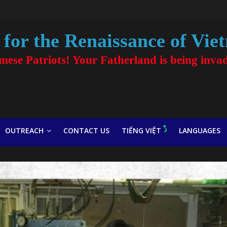
for the Renaissance of Vie
amese Patriots! Your Fatherland is being inva
OUTREACH
CONTACT US
TIẾNG VIỆT
LANGUAGES