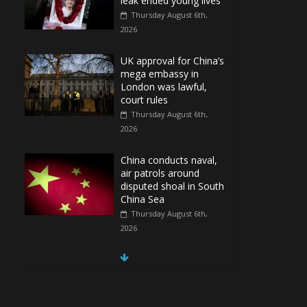
leak ended young lives
Thursday August 6th,
2026
UK approval for China’s
mega embassy in
London was lawful,
court rules
Thursday August 6th,
2026
China conducts naval,
air patrols around
disputed shoal in South
China Sea
Thursday August 6th,
2026
Spain Regains Control
of Enclave After
Migrants Overrun It
Thursday August 6th,