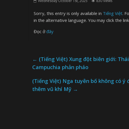
Wednesday October 1st, 2025
830 Views
Sorry, this entry is only available in
Tiếng Việt
. F
in the alternative language. You may click the lin
Đọc ở
đây
←
(Tiếng Việt) Xung đột biên giới: Th
Campuchia phản pháo
(Tiếng Việt) Nga tuyên bố không có 
thêm vũ khí Mỹ
→