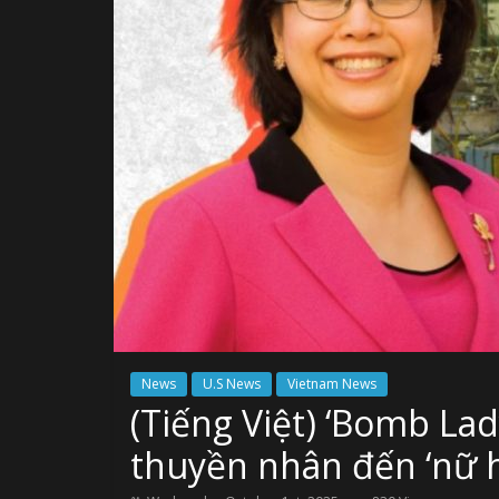
News
U.S News
Vietnam News
(Tiếng Việt) ‘Bomb La
thuyền nhân đến ‘nữ 