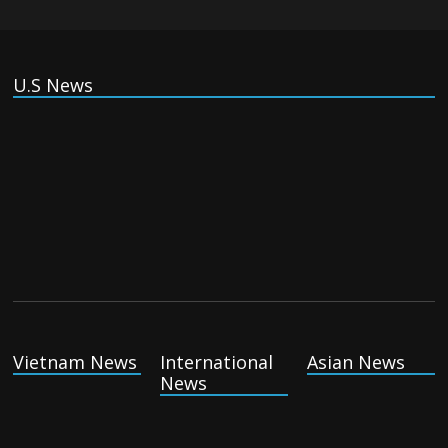
Tuesday August 4th, 2026
U.S News
(Tiếng Việt) Vì sao kinh tế Việt Nam tăng trưởng nhưng vẫn
khó hút dòng vốn toàn cầu?
Tuesday August 4th, 2026
China reports reusable rocket breakthrough as it vies to
catch up with the US
Monday August 3rd, 2026
Vietnam News
International
Asian News
News
Iran appears to be preparing a major test of America’s
blockade
Monday August 3rd, 2026