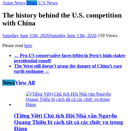
Asian News
News
U.S News
The history behind the U.S. competition
with China
Saturday June 13th, 2026
Saturday June 13th, 2026
159 Views
Please read
here
←
Pro-US conservative faces leftist in Peru’s high-stakes
presidential runoff
The West still doesn’t grasp the danger of China’s rare
earth endgame
→
News
View All
(Tiếng Việt) Chủ tịch Hội Nhà văn Nguyễn
Quang Thiều bị cách tất cả các chức vụ trong
Đảng