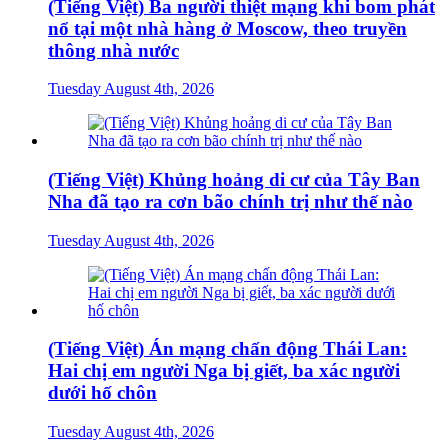
(Tiếng Việt) Ba người thiệt mạng khi bom phát
nổ tại một nhà hàng ở Moscow, theo truyền
thông nhà nước
Tuesday August 4th, 2026
(Tiếng Việt) Khủng hoảng di cư của Tây Ban
Nha đã tạo ra cơn bão chính trị như thế nào
Tuesday August 4th, 2026
(Tiếng Việt) Án mạng chấn động Thái Lan:
Hai chị em người Nga bị giết, ba xác người
dưới hố chôn
Tuesday August 4th, 2026