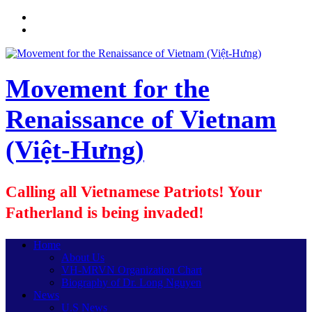
Movement for the
Renaissance of Vietnam
(Việt-Hưng)
Calling all Vietnamese Patriots! Your
Fatherland is being invaded!
Home
About Us
VH-MRVN Organization Chart
Biography of Dr. Long Nguyen
News
U.S News