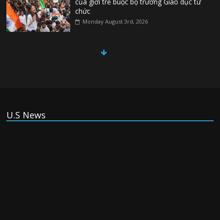
của giới trẻ buộc bộ trưởng Giáo dục từ
chức
Monday August 3rd, 2026
(Tiếng Việt) Đức: Thủ phạm vụ khủng bố
ở Berlin từng tìm cách gia nhập Nhà
nước Hồi Giáo
Monday August 3rd, 2026
(Tiếng Việt) Israel chấp thuận cho triển
U.S News
khai lực lượng quốc tế vào Gaza
Monday August 3rd, 2026
(Tiếng Việt) Tân thủ tướng Anh tiếp tổng
thống Ukraina, thảo luận về thỏa thuận
drone
Monday August 3rd, 2026