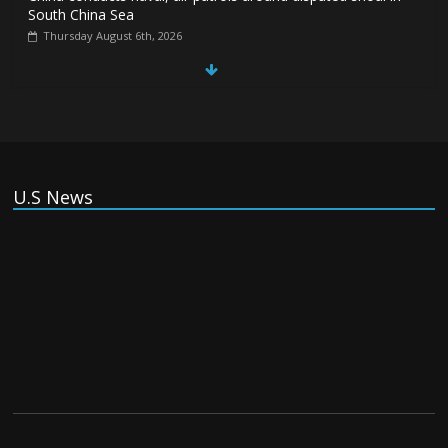
South China Sea
Thursday August 6th, 2026
Spain Regains Control of Enclave After Migrants Overrun It
Thursday August 6th, 2026
U.S News
US companies win billions in African data center deals in
direct competition with China
Thursday August 6th, 2026
China, Russia, Iran and North Korea form ‘axis of
aggressors’ that could overwhelm US, book warns
Thursday August 6th, 2026