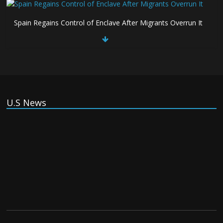
Spain Regains Control of Enclave After Migrants Overrun It
Thursday August 6th, 2026
US companies win billions in African data center deals in
direct competition with China
U.S News
Thursday August 6th, 2026
China, Russia, Iran and North Korea form ‘axis of
aggressors’ that could overwhelm US, book warns
Thursday August 6th, 2026