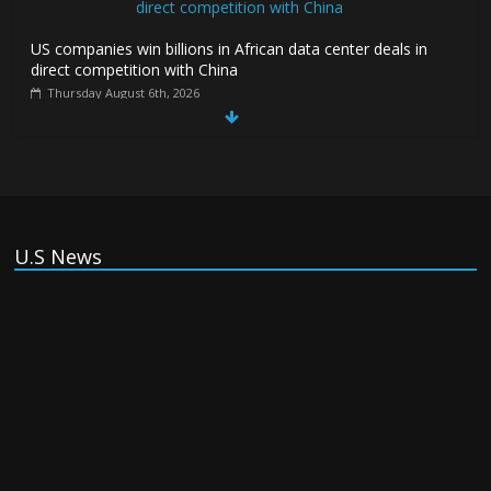
US companies win billions in African data center deals in
direct competition with China
Thursday August 6th, 2026
China, Russia, Iran and North Korea
form ‘axis of aggressors’ that could
overwhelm US, book warns
Thursday August 6th, 2026
U.S News
(Tiếng Việt) VinFast mất 400 triệu USD
ưu đãi cho dự án nhà máy xe điện tại Mỹ
Tuesday August 4th, 2026
(Tiếng Việt) Trung Quốc va chạm với
Philippines trong khi vẫn cứu thuyền viên
Việt Nam, vì sao?
Tuesday August 4th, 2026