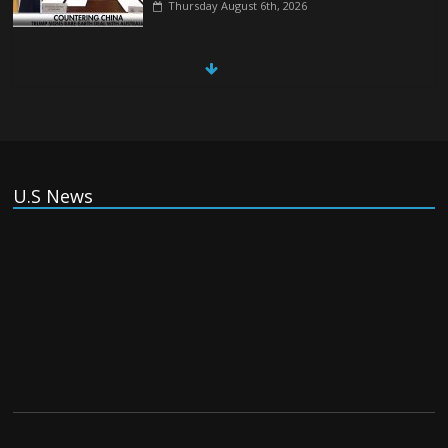
Thursday August 6th, 2026
China, Russia, Iran and North Korea
form ‘axis of aggressors’ that could
overwhelm US, book warns
Thursday August 6th, 2026
U.S News
(Tiếng Việt) VinFast mất 400 triệu USD ưu đãi cho dự án nhà
máy xe điện tại Mỹ
Tuesday August 4th, 2026
(Tiếng Việt) Trung Quốc va chạm với Philippines trong khi
vẫn cứu thuyền viên Việt Nam, vì sao?
Tuesday August 4th, 2026