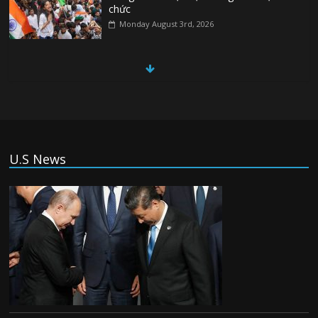
chức
Monday August 3rd, 2026
(Tiếng Việt) Đức: Thủ phạm vụ khủng bố
ở Berlin từng tìm cách gia nhập Nhà
nước Hồi Giáo
Monday August 3rd, 2026
(Tiếng Việt) Israel chấp thuận cho triển
U.S News
khai lực lượng quốc tế vào Gaza
Monday August 3rd, 2026
(Tiếng Việt) Tân thủ tướng Anh tiếp tổng
thống Ukraina, thảo luận về thỏa thuận
drone
Monday August 3rd, 2026
(Tiếng Việt) Trung Đông : Mỹ và Iran tạm