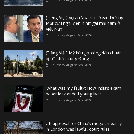
(Tiếng Việt) Vụ án ‘vua rác’ David Dương:
Một cựu nghị viên ‘dính’ gái mại dâm ở
Việt Nam
Thursday August 6th, 2026
(Tiếng Việt) Mỹ kêu gọi công dân chuẩn
bị rời khỏi Trung Đông
Thursday August 6th, 2026
‘What was my fault?’: How India’s exam
paper leak ended young lives
Thursday August 6th, 2026
UK approval for China’s mega embassy
in London was lawful, court rules