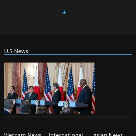
(Tiếng Việt) Đức: Thủ phạm vụ khủng bố
ở Berlin từng tìm cách gia nhập Nhà
nước Hồi Giáo
Monday August 3rd, 2026
(Tiếng Việt) Israel chấp thuận cho triển
U.S News
khai lực lượng quốc tế vào Gaza
Monday August 3rd, 2026
(Tiếng Việt) Tân thủ tướng Anh tiếp tổng
thống Ukraina, thảo luận về thỏa thuận
drone
Monday August 3rd, 2026
(Tiếng Việt) Trung Đông : Mỹ và Iran tạm
hạ nhiệt, ngừng oanh kích đêm thứ ba
liên tiếp
Vietnam News
International
Asian News