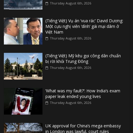
Thursday August 6th, 2026
(Tiếng Việt) Vụ án ‘vua rác’ David Dương:
Một cựu nghị viên ‘dính’ gái mại dâm ở
Việt Nam
Thursday August 6th, 2026
(Tiếng Việt) Mỹ kêu gọi công dân chuẩn
bị rời khỏi Trung Đông
Thursday August 6th, 2026
‘What was my fault?’: How India’s exam
paper leak ended young lives
Thursday August 6th, 2026
UK approval for China’s mega embassy
in London was lawful, court rules