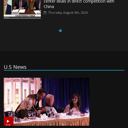
center deals in direct competition with
China
Thursday August 6th, 2026
China, Russia, Iran and North Korea
form ‘axis of aggressors’ that could
overwhelm US, book warns
Thursday August 6th, 2026
(Tiếng Việt) VinFast mất 400 triệu USD
U.S News
ưu đãi cho dự án nhà máy xe điện tại Mỹ
Tuesday August 4th, 2026
(Tiếng Việt) Trung Quốc va chạm với
Philippines trong khi vẫn cứu thuyền viên
Việt Nam, vì sao?
Tuesday August 4th, 2026