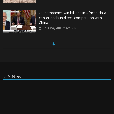
US companies win billions in African data
center deals in direct competition with
China
Thursday August 6th, 2026
China, Russia, Iran and North Korea
form ‘axis of aggressors’ that could
overwhelm US, book warns
Thursday August 6th, 2026
(Tiếng Việt) VinFast mất 400 triệu USD
U.S News
ưu đãi cho dự án nhà máy xe điện tại Mỹ
Tuesday August 4th, 2026
(Tiếng Việt) Trung Quốc va chạm với
Philippines trong khi vẫn cứu thuyền viên
Việt Nam, vì sao?