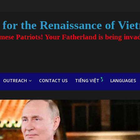
for the Renaissance of Vie
amese Patriots! Your Fatherland is being inva
OUTREACH
CONTACT US
TIẾNG VIỆT
LANGUAGES