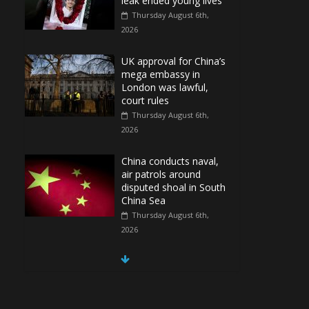
leak ended young lives
Thursday August 6th,
2026
UK approval for China’s
mega embassy in
London was lawful,
court rules
Thursday August 6th,
2026
China conducts naval,
air patrols around
disputed shoal in South
China Sea
Thursday August 6th,
2026
Spain Regains Control
of Enclave After
Migrants Overrun It
Thursday August 6th,