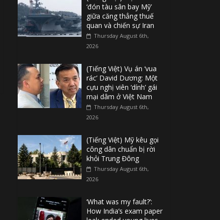
‘đón tàu sân bay Mỹ’
giữa căng thẳng thuế
quan và chiến sự Iran
Thursday August 6th,
2026
(Tiếng Việt) Vụ án ‘vua
rác’ David Dương: Một
cựu nghị viên ‘dính’ gái
mại dâm ở Việt Nam
Thursday August 6th,
2026
(Tiếng Việt) Mỹ kêu gọi
công dân chuẩn bị rời
khỏi Trung Đông
Thursday August 6th,
2026
‘What was my fault?’:
How India’s exam paper