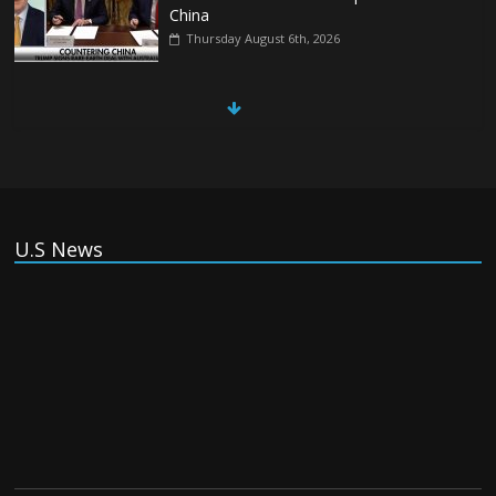
China
Thursday August 6th, 2026
China, Russia, Iran and North Korea
form ‘axis of aggressors’ that could
overwhelm US, book warns
Thursday August 6th, 2026
(Tiếng Việt) VinFast mất 400 triệu USD
U.S News
ưu đãi cho dự án nhà máy xe điện tại Mỹ
Tuesday August 4th, 2026
(Tiếng Việt) Trung Quốc va chạm với
Philippines trong khi vẫn cứu thuyền viên
Việt Nam, vì sao?
Tuesday August 4th, 2026
(Tiếng Việt) Ba người thiệt mạng khi bom