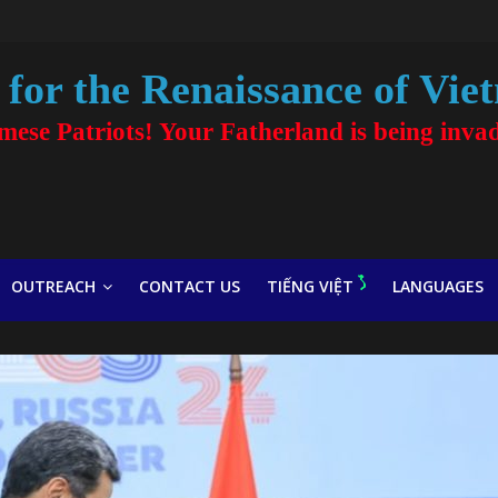
for the Renaissance of Vie
amese Patriots! Your Fatherland is being inva
OUTREACH
CONTACT US
TIẾNG VIỆT
LANGUAGES