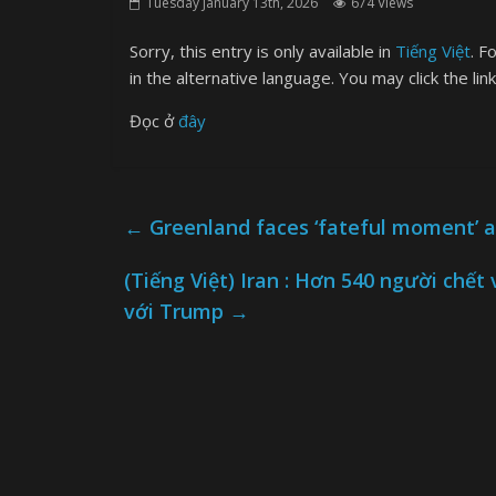
Tuesday January 13th, 2026
674 Views
Sorry, this entry is only available in
Tiếng Việt
. F
in the alternative language. You may click the lin
Đọc ở
đây
←
Greenland faces ‘fateful moment’ as
(Tiếng Việt) Iran : Hơn 540 người chết
với Trump
→