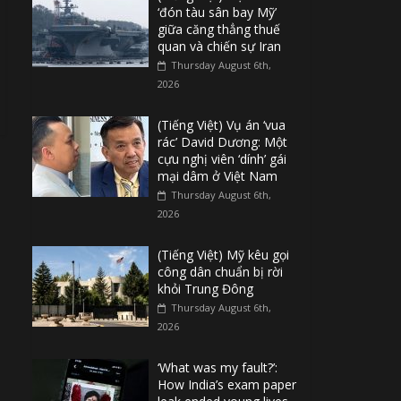
‘đón tàu sân bay Mỹ’
giữa căng thẳng thuế
quan và chiến sự Iran
Thursday August 6th,
2026
(Tiếng Việt) Vụ án ‘vua
rác’ David Dương: Một
cựu nghị viên ‘dính’ gái
mại dâm ở Việt Nam
Thursday August 6th,
2026
(Tiếng Việt) Mỹ kêu gọi
công dân chuẩn bị rời
khỏi Trung Đông
Thursday August 6th,
2026
‘What was my fault?’:
How India’s exam paper