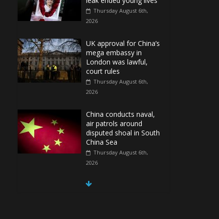
leak ended young lives
Thursday August 6th,
2026
UK approval for China’s
mega embassy in
London was lawful,
court rules
Thursday August 6th,
2026
China conducts naval,
air patrols around
disputed shoal in South
China Sea
Thursday August 6th,
2026
Spain Regains Control
of Enclave After
Migrants Overrun It
Thursday August 6th,