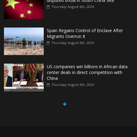
disputed shoal in South China Sea
Thursday August 6th, 2026
Spain Regains Control of Enclave After
Migrants Overrun It
Thursday August 6th, 2026
US companies win billions in African data
center deals in direct competition with
China
Thursday August 6th, 2026
China, Russia, Iran and North Korea
form ‘axis of aggressors’ that could
overwhelm US, book warns
Thursday August 6th, 2026