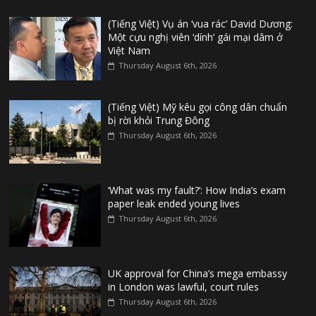
(Tiếng Việt) Vụ án ‘vua rác’ David Dương:
Một cựu nghị viên ‘dính’ gái mại dâm ở
Việt Nam
Thursday August 6th, 2026
(Tiếng Việt) Mỹ kêu gọi công dân chuẩn
bị rời khỏi Trung Đông
Thursday August 6th, 2026
‘What was my fault?’: How India’s exam
paper leak ended young lives
Thursday August 6th, 2026
UK approval for China’s mega embassy
in London was lawful, court rules
Thursday August 6th, 2026