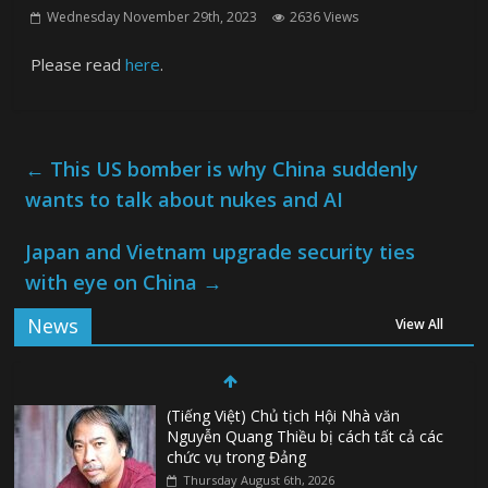
Wednesday November 29th, 2023
2636 Views
Please read
here
.
←
This US bomber is why China suddenly
wants to talk about nukes and AI
Japan and Vietnam upgrade security ties
with eye on China
→
News
View All
(Tiếng Việt) Chủ tịch Hội Nhà văn
Nguyễn Quang Thiều bị cách tất cả các
chức vụ trong Đảng
Thursday August 6th, 2026