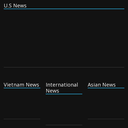
U.S News
(Tiếng Việt) VinFast mất 400 triệu USD
ưu đãi cho dự án nhà máy xe điện tại Mỹ
Tuesday August 4th, 2026
(Tiếng Việt) Trung Quốc va chạm với
Philippines trong khi vẫn cứu thuyền viên
Việt Nam, vì sao?
Tuesday August 4th, 2026
(Tiếng Việt) Ba người thiệt mạng khi bom
phát nổ tại một nhà hàng ở Moscow,
Vietnam News
International
Asian News
theo truyền thông nhà nước
News
Tuesday August 4th, 2026
(Tiếng Việt) Khủng hoảng di cư của Tây
Ban Nha đã tạo ra cơn bão chính trị như
thế nào
Tuesday August 4th, 2026