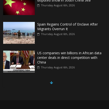
disputed shoal in South China Sea
Thursday August 6th, 2026
Spain Regains Control of Enclave After
Migrants Overrun It
Thursday August 6th, 2026
US companies win billions in African data
center deals in direct competition with
China
Thursday August 6th, 2026
China, Russia, Iran and North Korea form ‘axis of
aggressors’ that could overwhelm US, book warns
Thursday August 6th, 2026