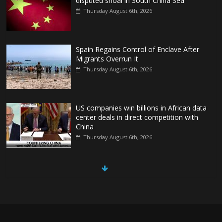
disputed shoal in South China Sea
Thursday August 6th, 2026
Spain Regains Control of Enclave After
Migrants Overrun It
Thursday August 6th, 2026
US companies win billions in African data
center deals in direct competition with
China
Thursday August 6th, 2026
China, Russia, Iran and North Korea
form ‘axis of aggressors’ that could
overwhelm US, book warns
Thursday August 6th, 2026