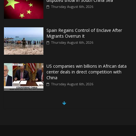
disputed shoal in South China Sea
Thursday August 6th, 2026
Spain Regains Control of Enclave After
Migrants Overrun It
Thursday August 6th, 2026
US companies win billions in African data
center deals in direct competition with
China
Thursday August 6th, 2026
China, Russia, Iran and North Korea
form ‘axis of aggressors’ that could
overwhelm US, book warns
Thursday August 6th, 2026